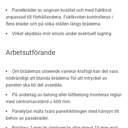
Panelbräder av angiven kvalitet och med fuktkvot
anpassad till förhållandena. Fuktkvoten kontrolleras i
flera bräder och på olika ställen längs bräderna.
Virket skyddas mot smuts under eventuell lagring.
Arbetsutförande
Om brädernas utseende varierar kraftigt kan det vara
nödvändigt att blanda bräderna för att intrycket av
panelen ska bli det avsedda.
På underlag av betong eller lättbetong monteras reglar
med centrumavstånd ≤ 600 mm.
Panelytan mäts tvärs panelriktningen med hänsyn till
behov av passbräder.
Beräkna 2 mm/m rörelsemån eller minst 10 mm mot