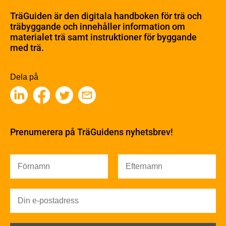
Materialet trä
TräGuiden är den digitala handboken för trä och
Skogsbruk
träbyggande och innehåller information om
Barrträdets uppbyggnad
materialet trä samt instruktioner för byggande
med trä.
Träets egenskaper och kvalitet
Sågverksprocessen
Träbaserade produkter
Dela på
Kemisk behandling
Fakta om Limträ
Byggfysik
Fukt
Prenumerera på TräGuidens nyhetsbrev!
Värmeisolering och lufttäthet
Ljud
Brandsäkerhet
Brandsäkerhet
Byggnadsklasser och verksamhetsklasser
Brandförlopp i byggnader
Brandtekniska funktionskrav