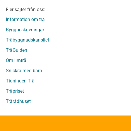
Limträ Obehandlat
Fler sajter från oss:
Fanerträ
Fanerträ Obehandlat
Information om trä
Träpaneler och utvändigt beklädnadsvirke
Byggbeskrivningar
Träpanel och Utvändig beklädnad Behandlat
Träbyggnadskansliet
Träpanel och utvändig beklädnad Obehandlat
Trägolv
TräGuiden
Trägolv Behandlat
Om limträ
Trägolv Obehandlat
Snickra med barn
Sågat virke
Sågat virke Behandlat
Tidningen Trä
Sågat virke Obehandlat
Träpriset
Övriga träprodukter
Trärådhuset
Övrigt byggvirke
Trall
Underlagsspont
Sparrar