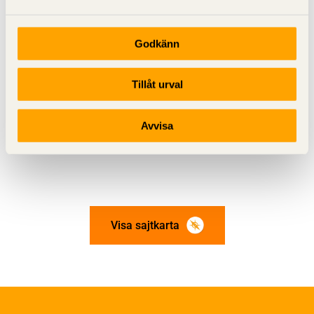
Arbetsmiljöverket
Boverket
Godkänn
AMA Hus med Råd och anvisningar och
AMA-Nytt
Tillåt urval
Avvisa
Visa sajtkarta
Om trä