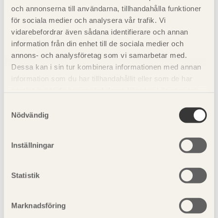
Alla bräder är ospruckna och fria från smuts.
och annonserna till användarna, tillhandahålla funktioner
för sociala medier och analysera vår trafik. Vi
Alla bräder är fria från kvisturslag och kådlåpor.
vidarebefordrar även sådana identifierare och annan
information från din enhet till de sociala medier och
Förslag till kontrollpunkter
annons- och analysföretag som vi samarbetar med.
Dessa kan i sin tur kombinera informationen med annan
information som du har tillhandahållit eller som de har
Att material och arbetsmoment uppfyller Hus AMA:s
samlat in när du har använt deras tjänster. Läs mer om
krav på toleranser.
vår
integritetspolicy
och
kakpolicy
.
Samtyckesval
Nödvändig
Att fuktkvoten i bräderna är anpassad till rumsklimatet
i bruksstadiet.
Att alla bräder är ospruckna och fria från smuts.
Inställningar
Att tomrör för el och tele går att nyttja.
Statistik
Se även
Marknadsföring