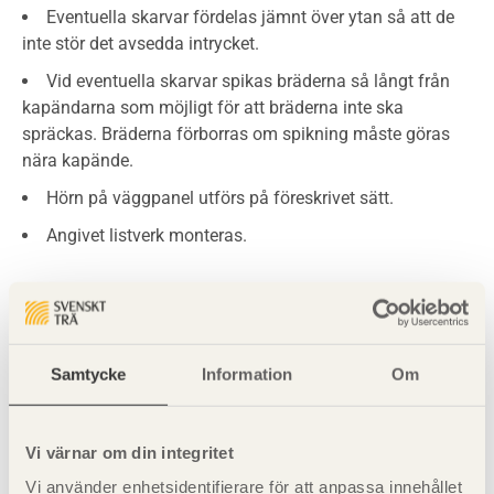
Eventuella skarvar fördelas jämnt över ytan så att de
inte stör det avsedda intrycket.
Vid eventuella skarvar spikas bräderna så långt från
kapändarna som möjligt för att bräderna inte ska
spräckas. Bräderna förborras om spikning måste göras
nära kapände.
Hörn på väggpanel utförs på föreskrivet sätt.
Angivet listverk monteras.
Slutresultat
Samtycke
Information
Om
Material och arbetsmoment uppfyller Hus AMA:s krav
på toleranser.
Panelytans utseende stämmer överens med det
Vi värnar om din integritet
avsedda.
Vi använder enhetsidentifierare för att anpassa innehållet