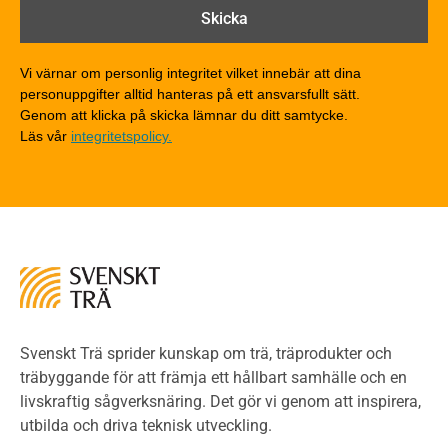
Brandklasser för material och konstruktioner
Träkonstruktioners brandmotstånd
Detaljlösningar
Vi värnar om personlig integritet vilket innebär att dina
Träytors brandegenskaper
personuppgifter alltid hanteras på ett ansvarsfullt sätt.
Tekniska byten med sprinkler
Genom att klicka på skicka lämnar du ditt samtycke.
Läs vår
integritetspolicy.
Riskvärdering i flervåningsbostadshus
Brandstandarder
Brandstatistik för flervåningsträhus
Kontroll av utförande
Miljö
Miljöeffekter
LCA
Miljöpolitik och miljömål
Miljödeklarationer och märkning
Svenskt Trä sprider kunskap om trä, träprodukter och
Termer och förkortningar
träbyggande för att främja ett hållbart samhälle och en
livskraftig sågverksnäring. Det gör vi genom att inspirera,
Planering
utbilda och driva teknisk utveckling.
Planera ett träbygge