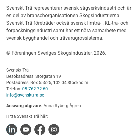
Klimatkalkylator hallar
Svenskt Trä representerar svensk sågverksindustri och är
Projektering av trähus - generellt
en del av branschorganisationen Skogsindustrierna.
Byggsystem
Svenskt Trä företräder också svensk limträ- , KL-trä- och
förpackningsindustri samt har ett nära samarbete med
Fasadsystem i skivmaterial
svensk bygghandel och trävarugrossisterna.
Bullerskärmar och andra utomhuskonstruktioner
Träbroar
© Föreningen Sveriges Skogsindustrier, 2026.
Byggnation och utförande
Planering
Svenskt Trä
Utförande
Besöksadress: Storgatan 19
Produkter
Postadress: Box 55525, 102 04 Stockholm
Telefon:
08-762 72 60
Konstruktionsvirke
info@svenskttra.se
Konstruktionsvirke Behandlat
Ansvarig utgivare:
Anna Ryberg Ågren
Konstruktionsvirke Obehandlat
Hitta Svenskt Trä här:
Konstruktionsvirke Fingerskarvat
Konstruktionsvirke Fingerskarvat Obehandlat
Limträ