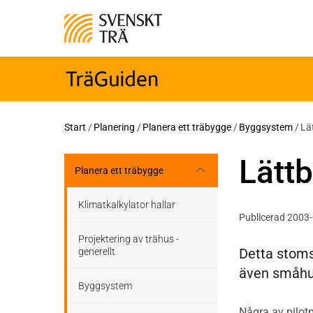
Start
/
Planering
/
Planera ett träbygge
/
Byggsystem
/
Lä
Lätt
Planera ett träbygge
Klimatkalkylator hallar
Publicerad 2003
Projektering av trähus -
Detta stom
generellt
även småhus
Byggsystem
Några av pilot