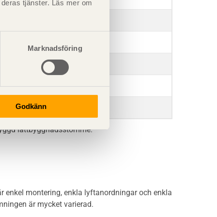
t deras tjänster. Läs mer om
200
250–300
Marknadsföring
350
350–450
Godkänn
500–700
tsbyggd lättbyggnadsstomme.
 enkel montering, enkla lyftanordningar och enkla
mningen är mycket varierad.