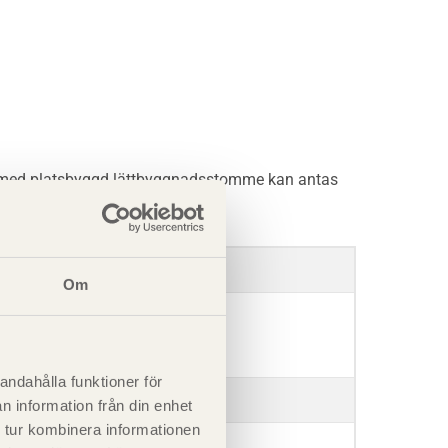
us med platsbyggd lättbyggnadsstomme kan antas
Ungefärlig tjocklek i mm
Om
300
andahålla funktioner för
400
n information från din enhet
 tur kombinera informationen
100