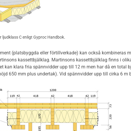
.
för ljudklass C enligt Gyproc Handbok
ent (platsbyggda eller förtillverkade) kan också kombineras m
insons kassettbjälklag. Martinsons kassettbjälklag finns i olik
et kan klara fria spännvidder upp till 12 m men har då en total
öjd 650 mm plus undertak). Vid spännvidder upp till cirka 6 m b