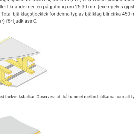
ller liknande med en pågjutning om 25-30 mm (exempelvis gipsb
 Total bjälklagstjocklek för denna typ av bjälklag blir cirka 45
) för ljudklass C.
med fackverksbalkar. Observera att hålrummet mellan bjälkarna normalt fyl