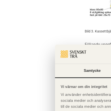
Bild 3. Kassettbj
Följande ungef
vid projekterin
Byggnadsdel
Samtycke
Yttervägg med 
Vi värnar om din integritet
Vi använder enhetsidentifierar
Yttervägg med
sociala medier och analysera 
till de sociala medier och a
Icke bärande 