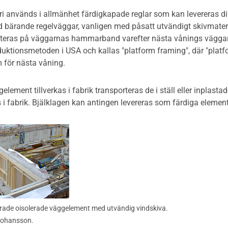
ri används i allmänhet färdigkapade reglar som kan levereras di
 bärande regelväggar, vanligen med påsatt utvändigt skivmater
eras på väggarnas hammarband varefter nästa vånings väggar ti
duktionsmetoden i USA och kallas "platform framing", där "platf
m för nästa våning.
ement tillverkas i fabrik transporteras de i ställ eller inplastade
 i fabrik. Bjälklagen kan antingen levereras som färdiga elemen
cerade oisolerade väggelement med utvändig vindskiva.
Johansson.