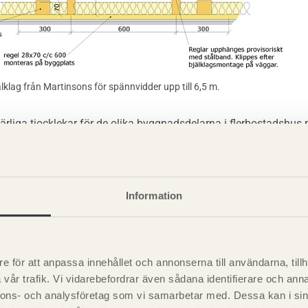
älklag från Martinsons för spännvidder upp till 6,5 m.
ärliga tjocklekar för de olika byggnadsdelarna i flerbostadsh
gens inledning:
Information
träpanel eller puts
e för att anpassa innehållet och annonserna till användarna, tillh
 skalmur av tegel
vår trafik. Vi vidarebefordrar även sådana identifierare och anna
nnons- och analysföretag som vi samarbetar med. Dessa kan i sin
vägg