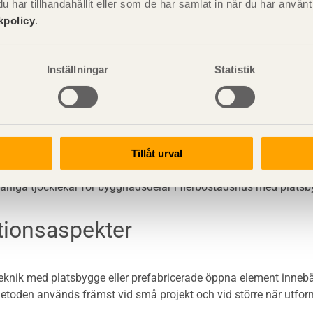
har tillhandahållit eller som de har samlat in när du har använ
kpolicy
.
genhetsskiljande vägg
jande vägg, icke bärande
Inställningar
Statistik
jande vägg, bärande
ande bjälklag (< cirka 6 m spännvidd)
Tillåt urval
jande bjälklag (6-12 m spännvidd)
färliga tjocklekar för byggnadsdelar i flerbostadshus med pla
tionsaspekter
knik med platsbygge eller prefabricerade öppna element innebär
Metoden används främst vid små projekt och vid större när utfor