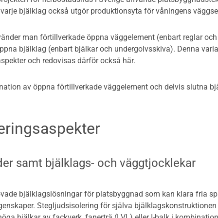
 varje bjälklag också utgör produktionsyta för våningens väggse
nvänder man förtillverkade öppna väggelement (enbart reglar och
öppna bjälklag (enbart bjälkar och undergolvsskiva). Denna vari
 aspekter och redovisas därför också här.
ation av öppna förtillverkade väggelement och delvis slutna b
eringsaspekter
er samt bjälklags- och väggtjocklekar
övade bjälklagslösningar för platsbyggnad som kan klara fria s
egenskaper. Stegljudsisolering för själva bjälklagskonstruktion
öga bjälkar av fackverk, fanerträ (LVL) eller I-balk i kombinat