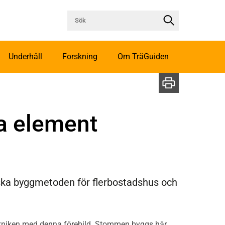
Underhåll
Forskning
Om TräGuiden
a element
ka byggmetoden för flerbostadshus och
ekniken med denna förebild. Stommen byggs här