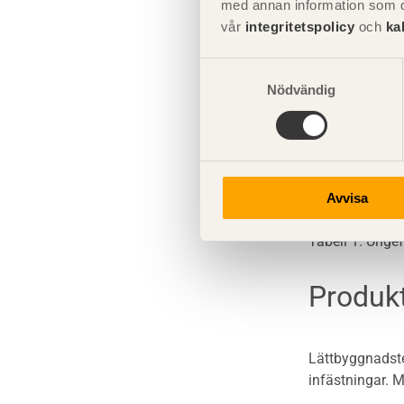
med annan information som du 
vår
integritetspolicy
och
ka
Bärande ej lä
Samtyckesval
Lägenhetsskil
Nödvändig
Lägenhetsskil
Lägenhetsskilj
Avvisa
Lägenhetsskil
Tabell 1. Unge
Produk
Lättbyggnadste
infästningar. 