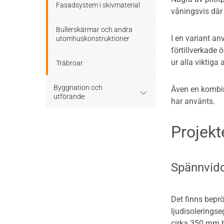
Fasadsystem i skivmaterial
våningsvis där
Bullerskärmar och andra
I en variant a
utomhuskonstruktioner
förtillverkade 
ur alla viktiga
Träbroar
Byggnation och
Även en kombin
utförande
har använts.
Planering
Projekt
Utförande
Spännvidd
Det finns bepr
ljudisolerings
cirka 350 mm h