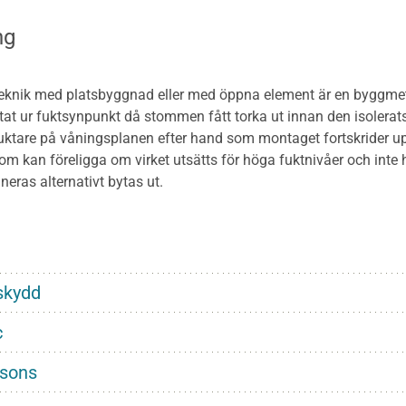
ng
knik med platsbyggnad eller med öppna element är en byggmetod
tat ur fuktsynpunkt då stommen fått torka ut innan den isolerat
ktare på våningsplanen efter hand som montaget fortskrider up
m kan föreligga om virket utsätts för höga fuktnivåer och inte
neras alternativt bytas ut.
skydd
c
nsons