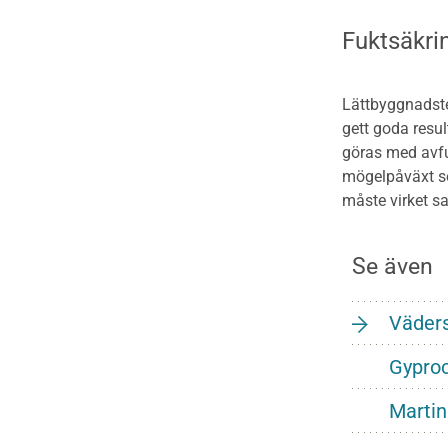
Fuktsäkri
Lättbyggnadste
gett goda resul
göras med avfu
mögelpåväxt so
måste virket sa
Se även
Väder
Gypro
Marti