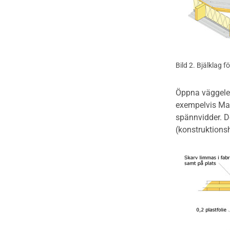
Bild 2. Bjälklag 
Öppna väggelem
exempelvis Mart
spännvidder. D
(konstruktionsh