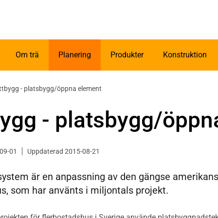
Om trä
Planering
Produkter
Konstruktion
ttbygg - platsbygg/öppna element
bygg - platsbygg/öppn
-09-01
Uppdaterad 2015-08-21
system är en anpassning av den gängse amerikans
, som har använts i miljontals projekt.
projekten för flerbostadshus i Sverige använde platsbyggnadst