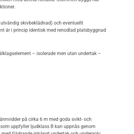
ktioner.
 utvändig skivbeklädnad) och eventuellt
ant är i princip identisk med renodlad platsbyggnad
jälklagselement – isolerade men utan undertak –
pännvidder på cirka 6 m med goda svikt- och
en som uppfyller ljudklass B kan uppnås genom
ion med fjädrande inhängt undertak och undergolv