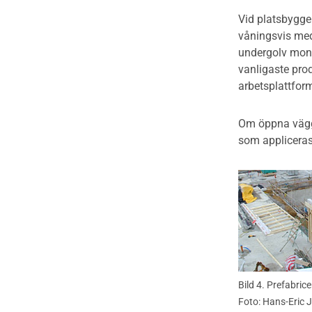
Vid platsbygge
våningsvis med
undergolv mont
vanligaste pro
arbetsplattfor
Om öppna väggel
som appliceras
Bild 4. Prefabri
Foto: Hans-Eric 