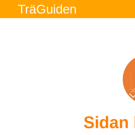
TräGuiden
Sidan 