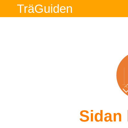
TräGuiden
Sidan 