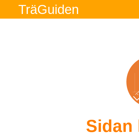
TräGuiden
Sidan 