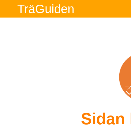
TräGuiden
Sidan 