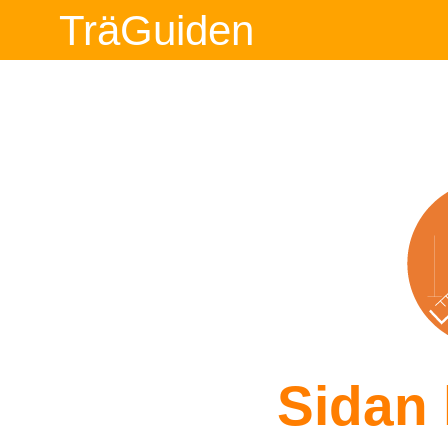
TräGuiden
Sidan 