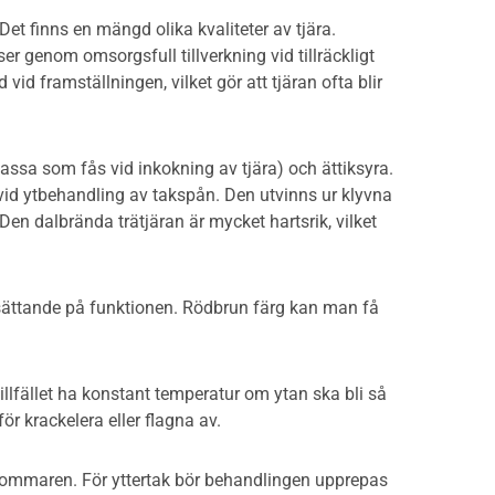
Det finns en mängd olika kvaliteter av tjära.
er genom omsorgsfull tillverkning vid tillräckligt
id framställningen, vilket gör att tjäran ofta blir
assa som fås vid inkokning av tjära) och ättiksyra.
 vid ytbehandling av takspån. Den utvinns ur klyvna
Den dalbrända trätjäran är mycket hartsrik, vilket
 nedsättande på funktionen. Rödbrun färg kan man få
illfället ha konstant temperatur om ytan ska bli så
ör krackelera eller flagna av.
r sommaren. För yttertak bör behandlingen upprepas