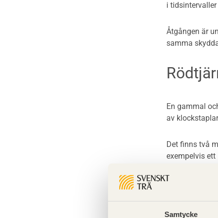
i tidsintervalle
Åtgången är un
samma skyddan
Rödtjär
En gammal och 
av klockstaplar
Det finns två m
exempelvis ett
kalla metoden 
proportioner är
Se även
Samtycke