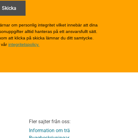
åga
Drift och underhåll –
generellt
Grunder och bjälklag
d
Fasader och väggar
ärnar om personlig integritet vilket innebär att dina
onuppgifter alltid hanteras på ett ansvarsfullt sätt.
Tak
om att klicka på skicka lämnar du ditt samtycke.
Invändigt underhåll
 vår
integritetspolicy.
Altaner, balkonger och
yttertrappor
Om TräGuiden
Kontakta oss
v
Vi som medverkat till
TräGuiden
ontage av
Friskrivningar
Kakor
Integritetspolicy
material
Fler sajter från oss:
Användbara funktioner
KL-trä
på TräGuiden
Information om trä
Byggbeskrivningar