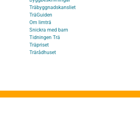
Träbyggnadskansliet
detaljer
TräGuiden
Om limträ
Snickra med barn
Tidningen Trä
Träpriset
t
Trärådhuset
ge
ruktion
stakstolar
takstolar
g med