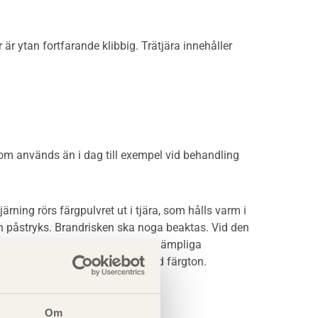
är ytan fortfarande klibbig. Trätjära innehåller
m används än i dag till exempel vid behandling
ärning rörs färgpulvret ut i tjära, som hålls varm i
an påstryks. Brandrisken ska noga beaktas. Vid den
te såpa ned i den kalla tjäran. Lämpliga
 av behandlingen blir en mörk, röd färgton.
Om