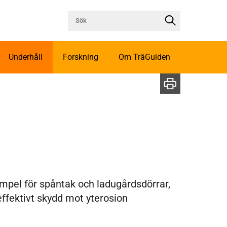
Underhåll
Forskning
Om TräGuiden
empel för spåntak och ladugårdsdörrar,
 effektivt skydd mot yterosion