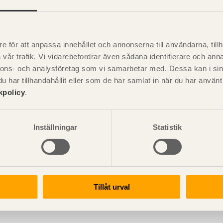
ndling – begrepp och behandlingstyper
rs sammansättning
e för att anpassa innehållet och annonserna till användarna, tillh
vår trafik. Vi vidarebefordrar även sådana identifierare och anna
kt – färger och träskydd
nnons- och analysföretag som vi samarbetar med. Dessa kan i sin
har tillhandahållit eller som de har samlat in när du har använ
us-nyckel
kpolicy
.
nde - utvändigt
Inställningar
Statistik
s nedbrytning av trä
 och förkortningar
Tillåt urval