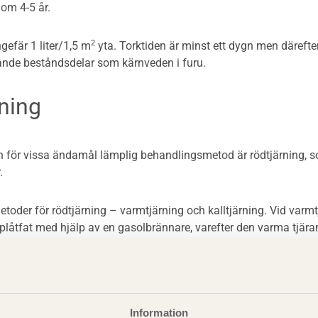
r om 4-5 år.
2
gefär 1 liter/1,5 m
yta. Torktiden är minst ett dygn men därefter 
de beståndsdelar som kärnveden i furu.
ning
för vissa ändamål lämplig behandlingsmetod är rödtjärning, so
.
etoder för rödtjärning – varmtjärning och kalltjärning. Vid varmtj
 plåtfat med hjälp av en gasolbrännare, varefter den varma tjär
blandas Falu Rödfärgspigment eller motsvarande med hjälp av li
 en del Falu Rödfärgspigment och åtta delar trätjära. Resultatet
Information