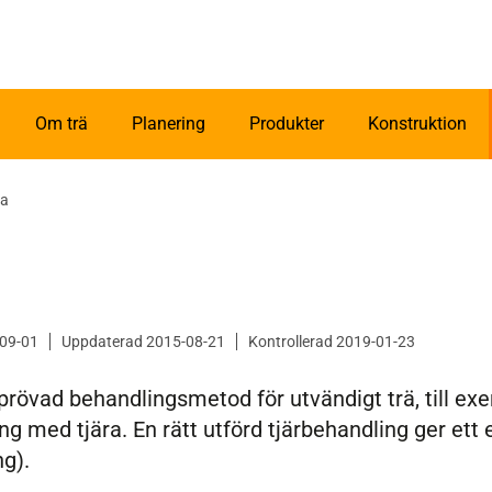
Om trä
Planering
Produkter
Konstruktion
ra
-09-01
Uppdaterad 2015-08-21
Kontrollerad 2019-01-23
eprövad behandlingsmetod för utvändigt trä, till ex
ng med tjära. En rätt utförd tjärbehandling ger ett
ng).