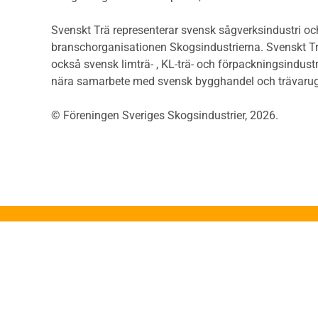
Såga
flervåningsbostadshus
Övrig
Brandstandarder
Svenskt Trä representerar svensk sågverksindustri och
Övri
Brandstatistik för
branschorganisationen Skogsindustrierna. Svenskt Tr
Trall
flervåningsträhus
också svensk limträ- , KL-trä- och förpackningsindustr
Unde
Kontroll av utförande
nära samarbete med svensk bygghandel och trävarug
Spar
Miljö
Läkt
© Föreningen Sveriges Skogsindustrier, 2026.
Miljöeffekter
Form
LCA
Dime
Miljöpolitik och miljömål
Invän
Miljödeklarationer och
märkning
Trälis
Termer och förkortningar
Lättb
Planering
Konstr
Planera ett träbygge
Proje
Klimatkalkylator hallar
App
Projektering av trähus -
Konst
generellt
Grun