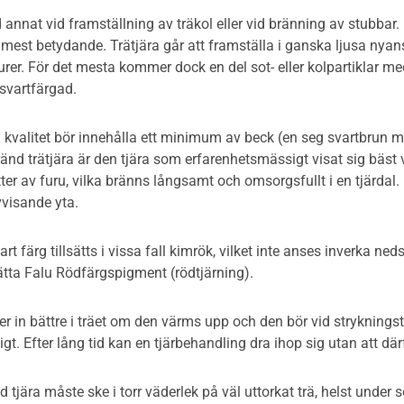
 annat vid framställning av träkol eller vid bränning av stubbar. 
 mest betydande. Trätjära går att framställa i ganska ljusa nyans
er. För det mesta kommer dock en del sot- eller kolpartiklar med v
 svartfärgad.
 kvalitet bör innehålla ett minimum av beck (en seg svartbrun m
änd trätjära är den tjära som erfarenhetsmässigt visat sig bäst
ter av furu, vilka bränns långsamt och omsorgsfullt i en tjärdal. 
vvisande yta.
vart färg tillsätts i vissa fall kimrök, vilket inte anses inverka
ätta Falu Rödfärgspigment (rödtjärning).
er in bättre i träet om den värms upp och den bör vid strykningst
t. Efter lång tid kan en tjärbehandling dra ihop sig utan att därf
 tjära måste ske i torr väderlek på väl uttorkat trä, helst unde