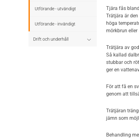
Tjära fås bland
Utförande - utvändigt
Trätjära är den
höga temperatur
Utförande - invändigt
mörkbrun eller
Drift och underhåll
Trätjära av god
Drift och underhåll – generellt
Så kallad dalbr
stubbar och röt
ger en vattena
Grunder och bjälklag
Fasader och väggar
För att få en s
genom att tills
Tak
Trätjäran träng
Invändigt underhåll
jämn som möjlig
Altaner, balkonger och
Behandling med
yttertrappor