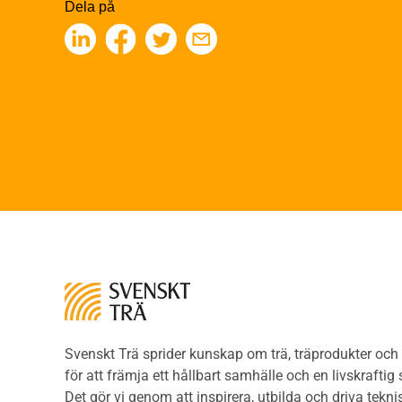
Finge
Dela på
Byggfysik
Kons
Fukt
Fing
Värmeisolering och lufttäthet
Limtr
Ljud
Limt
Brandsäkerhet
Faner
Brandsäkerhet
Fane
Byggnadsklasser och
Träpa
verksamhetsklasser
beklä
Brandförlopp i byggnader
Träp
Brandtekniska funktionskrav
bekl
Brandklasser för material och
Träp
konstruktioner
bekl
Träkonstruktioners
Trägo
brandmotstånd
Träg
Detaljlösningar
Träg
Träytors brandegenskaper
Svenskt Trä sprider kunskap om trä, träprodukter oc
Sågat
Tekniska byten med sprinkler
för att främja ett hållbart samhälle och en livskraftig
Såga
Riskvärdering i
Det gör vi genom att inspirera, utbilda och driva tekni