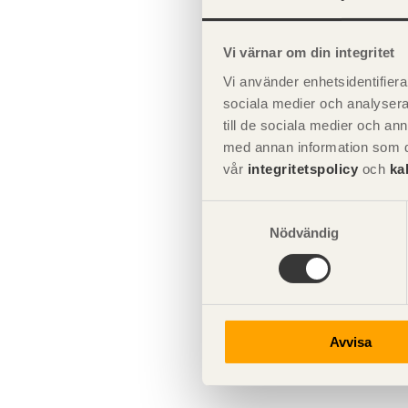
Ytbeha
Vi värnar om din integritet
Färge
Vi använder enhetsidentifierar
sociala medier och analysera 
Översi
till de sociala medier och a
med annan information som du 
AMA H
vår
integritetspolicy
och
ka
Utföra
Samtyckesval
Nödvändig
Ljuset
Termer
Avvisa