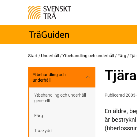
Start
/
Underhåll
/
Ytbehandling och underhåll
/
Färg
/
Tjä
Tjära
Ytbehandling och
underhåll
Ytbehandling och underhåll –
Publicerad 2003
generellt
En äldre, b
Färg
är bestrykni
(fiberlossni
Träskydd