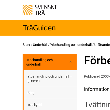
Start
/
Underhåll
/
Ytbehandling och underhåll
/
Utförande 
Förbe
Ytbehandling och
underhåll
Ytbehandling och underhåll –
Publicerad 2003
generellt
Information
Färg
Tvättni
Träskydd