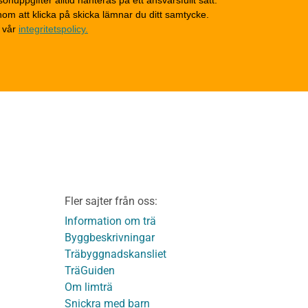
onuppgifter alltid hanteras på ett ansvarsfullt sätt.
Tak
om att klicka på skicka lämnar du ditt samtycke.
Invändigt underhåll
 vår
integritetspolicy.
Altaner, balkonger och
yttertrappor
Om TräGuiden
Kontakta oss
v
Vi som medverkat till
TräGuiden
ontage av
Friskrivningar
Kakor
Integritetspolicy
material
Fler sajter från oss:
Användbara funktioner
KL-trä
på TräGuiden
Information om trä
Byggbeskrivningar
Träbyggnadskansliet
detaljer
TräGuiden
Om limträ
Snickra med barn