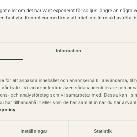
gat eller om det har varit exponerat för solljus längre än några vec
 en fast yta. Kontrollera med kniv att träet inte är mjukt av röta, 
ar fogmassa för utomhusbruk.
Information
 på färgskikt
e för att anpassa innehållet och annonserna till användarna, tillh
vår trafik. Vi vidarebefordrar även sådana identifierare och anna
nnons- och analysföretag som vi samarbetar med. Dessa kan i sin
har tillhandahållit eller som de har samlat in när du har använ
kpolicy
.
Inställningar
Statistik
Visa sajtkarta