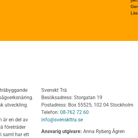
rä Obehandlat
pers
Beständighet
Gen
trä
Beräkningsexempel
Läs
rträ Obehandlat
Limträhandboken
neler och utvändigt
Del 1: Fakta om limträ
dnadsvirke
Del 2: Projektering av
anel och Utvändig
limträkonstruktioner
ädnad Behandlat
Del 3: Dimensionering a
anel och utvändig
limträkonstruktioner
ädnad Obehandlat
Del 4 : Planering och m
lv
limträkonstruktioner
olv Behandlat
KL-trähandboken
olv Obehandlat
KL-trä som konstruktions
h träbyggande
Svenskt Trä
 virke
Konstruktionssystem för 
 sågverksnäring.
Besöksadress: Storgatan 19
t virke Behandlat
Dimensionering av KL-
sk utveckling.
Postadress: Box 55525, 102 04 Stockholm
träkonstruktioner
t virke Obehandlat
Telefon:
08-762 72 60
Förband och anslutnings
a träprodukter
 är en del av
info@svenskttra.se
Bjälklag
gt byggvirke
ä företräder
Ansvarig utgivare:
Anna Ryberg Ågren
Väggar
i samt har ett