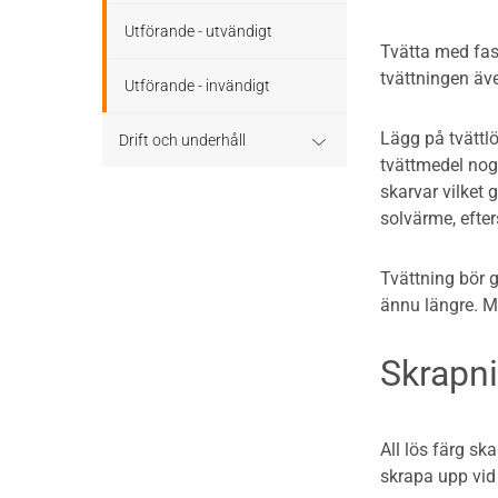
Utförande - utvändigt
Tvätta med fas
tvättningen äv
Utförande - invändigt
Lägg på tvättlö
Drift och underhåll
tvättmedel nogg
skarvar vilket g
Drift och underhåll – generellt
solvärme, efte
Grunder och bjälklag
Tvättning bör g
Fasader och väggar
ännu längre. M
Tak
Skrapn
Invändigt underhåll
All lös färg sk
Altaner, balkonger och
skrapa upp vid 
yttertrappor