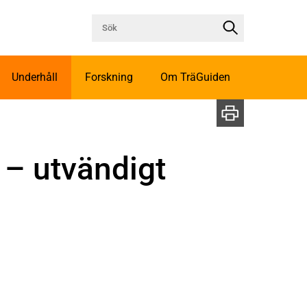
Underhåll
Forskning
Om TräGuiden
 – utvändigt