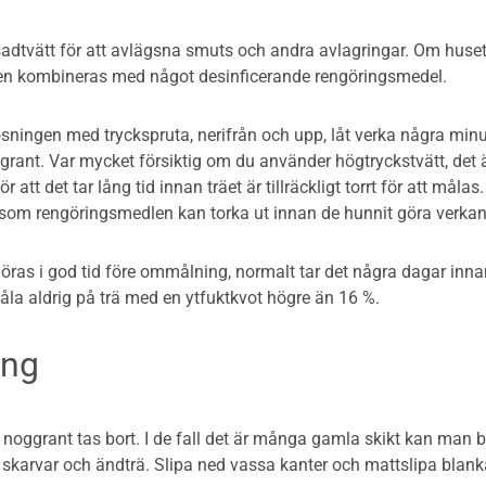
adtvätt för att avlägsna smuts och andra avlagringar. Om huset
en kombineras med något desinficerande rengöringsmedel.
sningen med tryckspruta, nerifrån och upp, låt verka några minute
rant. Var mycket försiktig om du använder högtryckstvätt, det är v
ör att det tar lång tid innan träet är tillräckligt torrt för att målas.
rsom rengöringsmedlen kan torka ut innan de hunnit göra verkan
öras i god tid före ommålning, normalt tar det några dagar innan
åla aldrig på trä med en ytfuktkvot högre än 16 %.
ing
a noggrant tas bort. I de fall det är många gamla skikt kan man beh
skarvar och ändträ. Slipa ned vassa kanter och mattslipa blanka 