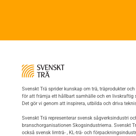
Limt
Brandsäkerhet
Faner
Brandsäkerhet
Fane
Byggnadsklasser och
Träpa
verksamhetsklasser
beklä
Brandförlopp i byggnader
Träp
Brandtekniska funktionskrav
bekl
Brandklasser för material och
Träp
konstruktioner
bekl
Träkonstruktioners
Trägo
brandmotstånd
Träg
Detaljlösningar
Träg
Träytors brandegenskaper
Svenskt Trä sprider kunskap om trä, träprodukter oc
Sågat
Tekniska byten med sprinkler
för att främja ett hållbart samhälle och en livskraftig
Såga
Riskvärdering i
Det gör vi genom att inspirera, utbilda och driva tekni
Såga
flervåningsbostadshus
Övrig
Brandstandarder
Svenskt Trä representerar svensk sågverksindustri och
Övri
Brandstatistik för
branschorganisationen Skogsindustrierna. Svenskt Tr
Trall
flervåningsträhus
också svensk limträ- , KL-trä- och förpackningsindustr