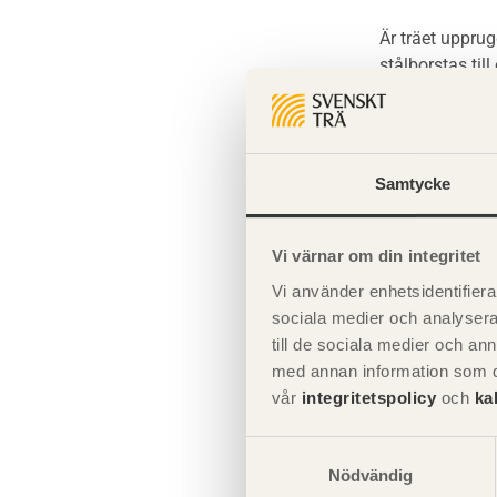
Är träet upprug
stålborstas till
övermålningsb
Se även
Samtycke
Skador
Vi värnar om din integritet
Vi använder enhetsidentifierar
sociala medier och analysera 
till de sociala medier och a
med annan information som du 
vår
integritetspolicy
och
ka
Samtyckesval
Nödvändig