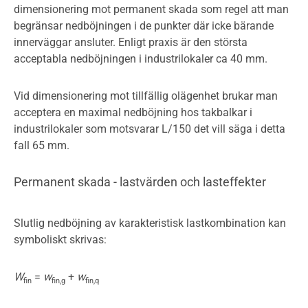
dimensionering mot permanent skada som regel att man
begränsar nedböjningen i de punkter där icke bärande
innerväggar ansluter. Enligt praxis är den största
acceptabla nedböjningen i industrilokaler ca 40 mm.
Vid dimensionering mot tillfällig olägenhet brukar man
acceptera en maximal nedböjning hos takbalkar i
industrilokaler som motsvarar L/150 det vill säga i detta
fall 65 mm.
Permanent skada - lastvärden och lasteffekter
Slutlig nedböjning av karakteristisk lastkombination kan
symboliskt skrivas:
W
=
w
+
w
fin
fin,g
fin,q