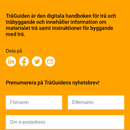
Om trä
Materialet trä
TräGuiden är den digitala handboken för trä och
Skogsbruk
träbyggande och innehåller information om
Barrträdets uppbyggnad
materialet trä samt instruktioner för byggande
med trä.
Träets egenskaper och kvalitet
Sågverksprocessen
Träbaserade produkter
Dela på
Kemisk behandling
Fakta om Limträ
Byggfysik
Fukt
Prenumerera på TräGuidens nyhetsbrev!
Värmeisolering och lufttäthet
Ljud
Brandsäkerhet
Brandsäkerhet
Byggnadsklasser och verksamhetsklasser
Brandförlopp i byggnader