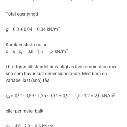
Total egentyngd
2
g
= 0,3 + 0,04 = 0,34 kN/m
Karakteristisk snölast
2
s
=
μ
·
s
= 0,8 · 1,5 = 1,2 kN/m
k
I brottgränstillståndet är vanligtvis lastkombination med
snö som huvudlast dimensionerande. Med bara en
variabel last (snö) fås
2
q
= 0,91· 0,89 · 1,35 · 0,34 + 0,91 · 1,5 · 1,2 = 2,0 kN/m
d
eller per meter balk
q
= 4,8 · 2,0 = 9,6 kN/m