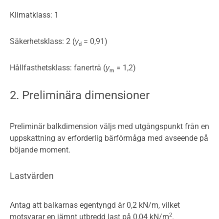
Klimatklass: 1
Säkerhetsklass: 2 (
γ
= 0,91)
d
Hållfasthetsklass: fanerträ (
γ
= 1,2)
m
2. Preliminära dimensioner
Preliminär balkdimension väljs med utgångspunkt från en
uppskattning av erforderlig bärförmåga med avseende på
böjande moment.
Lastvärden
Antag att balkarnas egentyngd är 0,2 kN/m, vilket
2
motsvarar en jämnt utbredd last på 0,04 kN/m
.