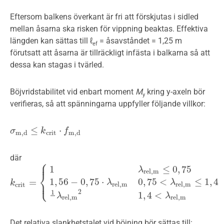
Eftersom balkens överkant är fri att förskjutas i sidled
mellan åsarna ska risken för vippning beaktas. Effektiva
längden kan sättas till ℓ
= åsavståndet = 1,25 m
ef
förutsatt att åsarna är tillräckligt infästa i balkarna så att
dessa kan stagas i tvärled.
Böjvridstabilitet vid enbart moment
M
kring y-axeln bör
y
verifieras, så att spänningarna uppfyller följande villkor:
≤
⋅
σ
σ
m,d
≤
k
crit
k
⋅
f
m,d
f
m,d
crit
m,d
där
⎧
⎪
1
≤
0
,
75
λ
rel,m
⎨
1
,
56
−
0
,
75
⋅
0
,
75
<
≤
1
,
4
⎩
=
⎪
λ
λ
k
k
crit
=
{
1
λ
rel,m
≤
0
,
75
1
,
56
−
0
,
75
⋅
λ
rel,m
0
,
75
<
λ
rel,m
≤
1
,
4
1
λ
rel,m
2
rel,m
rel,m
crit
2
1
1
,
4
<
λ
λ
rel,m
rel,m
Det relativa slankhetstalet vid böjning bör sättas till: