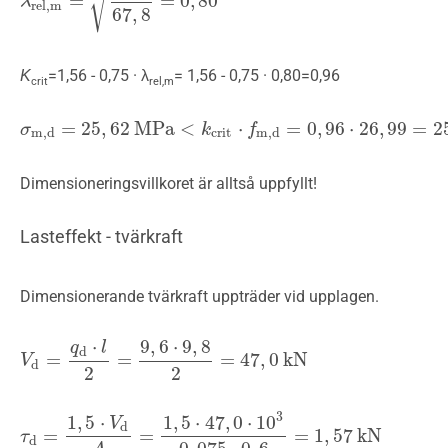
√
=
=
0
,
80
λ
λ
rel,m
=
44
67
,
8
=
0
,
80
rel,m
67
,
8
Κ
=1,56 - 0,75 · λ
= 1,56 - 0,75 · 0,80=0,96
crit
rel,m
=
25
,
62
MPa
<
⋅
=
0
,
96
⋅
26
,
99
=
2
σ
σ
m,d
=
25
,
62
MPa
<
k
crit
⋅
f
m,d
k
=
0
,
96
f
⋅
26
,
99
=
25
,
91
MPa
m,d
crit
m,d
Dimensioneringsvillkoret är alltså uppfyllt!
Lasteffekt - tvärkraft
Dimensionerande tvärkraft uppträder vid upplagen.
⋅
9
,
6
⋅
9
,
8
q
l
d
=
=
=
47
,
0
kN
V
V
d
=
q
d
⋅
l
2
=
9
,
6
⋅
9
,
8
2
=
47
,
0
kN
d
2
2
3
1
,
5
⋅
1
,
5
⋅
47
,
0
⋅
10
V
d
=
=
=
1
,
57
kN
τ
τ
d
=
1
,
5
⋅
V
d
A
=
1
,
5
⋅
47
,
0
⋅
10
3
0
,
075
⋅
0
,
6
=
1
,
57
kN
d