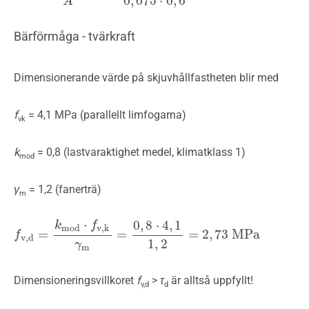
0
,
075
⋅
0
,
6
A
Bärförmåga - tvärkraft
Dimensionerande värde på skjuvhållfastheten blir med
f
= 4,1 MPa (parallellt limfogarna)
vk
k
= 0,8 (lastvaraktighet medel, klimatklass 1)
mod
γ
= 1,2 (fanerträ)
m
⋅
0
,
8
⋅
4
,
1
k
f
mod
v,k
=
=
=
2
,
73
MPa
f
f
v,d
=
k
mod
⋅
f
v,k
γ
m
=
0
,
8
⋅
4
,
1
1
,
2
=
2
,
73
MPa
v,d
1
,
2
γ
m
Dimensioneringsvillkoret
f
>
τ
är alltså uppfyllt!
v,d
d