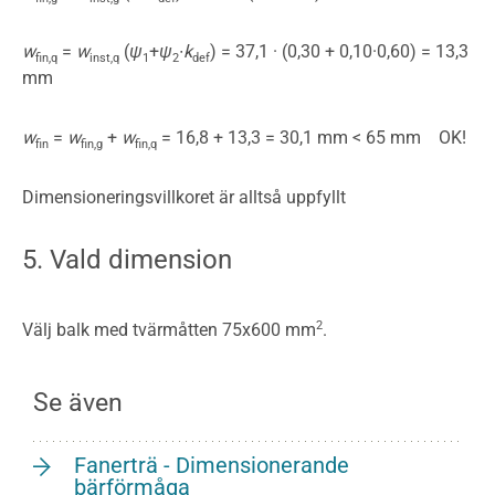
w
=
w
(
ψ
+
ψ
∙
k
) = 37,1 · (0,30 + 0,10·0,60) = 13,3
fin,q
inst,q
1
2
def
mm
w
=
w
+
w
= 16,8 + 13,3 = 30,1 mm < 65 mm OK!
fin
fin,g
fin,q
Dimensioneringsvillkoret är alltså uppfyllt
5. Vald dimension
2
Välj balk med tvärmåtten 75x600 mm
.
Se även
Fanerträ - Dimensionerande
bärförmåga