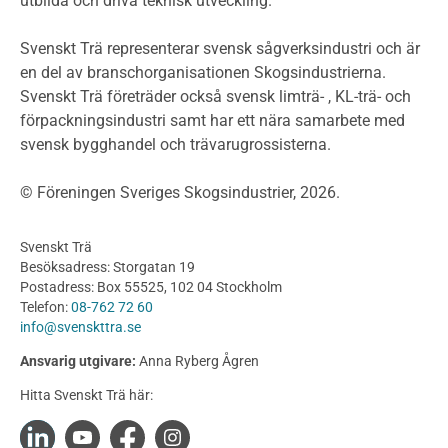
utbilda och driva teknisk utveckling.
Planera ett träbygge
Klimatkalkylator hallar
Svenskt Trä representerar svensk sågverksindustri och är
Projektering av trähus - generellt
en del av branschorganisationen Skogsindustrierna.
Byggsystem
Svenskt Trä företräder också svensk limträ- , KL-trä- och
förpackningsindustri samt har ett nära samarbete med
Fasadsystem i skivmaterial
svensk bygghandel och trävarugrossisterna.
Bullerskärmar och andra utomhuskonstruktioner
Träbroar
© Föreningen Sveriges Skogsindustrier, 2026.
Byggnation och utförande
Planering
Svenskt Trä
Utförande
Besöksadress: Storgatan 19
Produkter
Postadress: Box 55525, 102 04 Stockholm
Telefon:
08-762 72 60
Konstruktionsvirke
info@svenskttra.se
Konstruktionsvirke Behandlat
Ansvarig utgivare:
Anna Ryberg Ågren
Konstruktionsvirke Obehandlat
Hitta Svenskt Trä här:
Konstruktionsvirke Fingerskarvat
Konstruktionsvirke Fingerskarvat Obehandlat