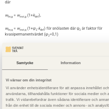
där
w
=
w
(1+
k
),
fin,g
inst,g
def
w
=
w
(1+
ψ
∙
k
) för snölasten där ψ
är faktor för
fin,q
inst,q
2
def
2
kvasipermanentvärdet (
ψ
=0,1)
2
k
= 0,60 för klimatklass 1.
def
E-modul parallellt fibrerna är 13800 MPa. Om man enligt
Samtycke
Information
ovan använder förenklingen att ersätta punktlaster från
takåsarna med en jämnt utbredd last får man följande
uttryck för att beräkna balkens
Vi värnar om din integritet
Vi använder enhetsidentifierare för att anpassa innehållet och
nedböjning i fältmitt:
användarna, tillhandahålla funktioner för sociala medier och 
trafik. Vi vidarebefordrar även sådana identifierare och anna
3
4
5
4
,
8
⋅
0
,
34
⋅
10
⋅
9
,
8
⋅
12
från din enhet till de sociala medier och annons- och analysf
=
⋅
=
10
,
5
w
w
inst,g
=
5
384
⋅
4
,
8
⋅
0
,
34
⋅
10
3
⋅
9
,
8
4
⋅
12
13800
⋅
10
6
⋅
0
,
075
⋅
0
,
600
3
inst,g