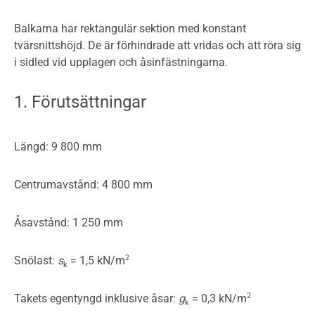
Balkarna har rektangulär sektion med konstant
tvärsnittshöjd. De är förhindrade att vridas och att röra sig
i sidled vid upplagen och åsinfästningarna.
1. Förutsättningar
Längd: 9 800 mm
Centrumavstånd: 4 800 mm
Åsavstånd: 1 250 mm
2
Snölast:
s
= 1,5 kN/m
k
2
Takets egentyngd inklusive åsar:
g
= 0,3 kN/m
k