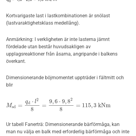
d
Kortvarigaste last i lastkombinationen är snölast
(lastvaraktighetsklass medellång).
Anmärkning: I verkligheten är inte lasterna jämnt
fördelade utan består huvudsakligen av
upplagsreaktioner från åsarna, angripande i balkens
överkant.
Dimensionerande böjmomentet uppträder i fältmitt och
blir
2
2
⋅
9
,
6
⋅
9
,
8
q
l
d
=
=
=
115
,
3
kNm
M
M
sd
=
q
d
⋅
l
2
8
=
9
,
6
⋅
9
,
8
2
8
=
115
,
3
kNm
sd
8
8
Ur tabell Fanerträ: Dimensionerande bärförmåga, kan
man nu välja en balk med erforderlig bärförmåga och inte