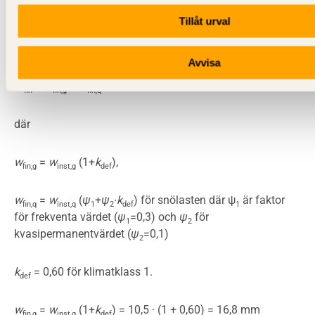
Tillåt urval
Slutlig nedböjning av frekvent lastkombination kan
symboliskt skrivas:
Avvisa
W
=
w
+
w
fin
fin,g
fin,q
där
w
=
w
(1+
k
),
fin,g
inst,g
def
w
=
w
(
ψ
+
ψ
∙
k
) för snölasten där ψ
är faktor
fin,q
inst,q
1
2
def
1
för frekventa värdet (
ψ
=0,3) och
ψ
för
1
2
kvasipermanentvärdet (
ψ
=0,1)
2
k
= 0,60 för klimatklass 1.
def
w
=
w
(1+
k
) = 10,5 · (1 + 0,60) = 16,8 mm
fin,g
inst,g
def