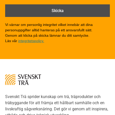
Brandtekniska funktionskrav
Brandklasser för material och konstruktioner
Träkonstruktioners brandmotstånd
Detaljlösningar
Vi värnar om personlig integritet vilket innebär att dina
Träytors brandegenskaper
personuppgifter alltid hanteras på ett ansvarsfullt sätt.
Tekniska byten med sprinkler
Genom att klicka på skicka lämnar du ditt samtycke.
Läs vår
integritetspolicy.
Riskvärdering i flervåningsbostadshus
Brandstandarder
Brandstatistik för flervåningsträhus
Kontroll av utförande
Miljö
Miljöeffekter
LCA
Miljöpolitik och miljömål
Miljödeklarationer och märkning
Svenskt Trä sprider kunskap om trä, träprodukter och
Termer och förkortningar
träbyggande för att främja ett hållbart samhälle och en
livskraftig sågverksnäring. Det gör vi genom att inspirera,
Planering