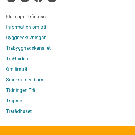
Limträ
Limträ Obehandlat
Fler sajter från oss:
Fanerträ
Fanerträ Obehandlat
Information om trä
Träpaneler och utvändigt beklädnadsvirke
Byggbeskrivningar
Träpanel och Utvändig beklädnad Behandlat
Träbyggnadskansliet
Träpanel och utvändig beklädnad Obehandlat
Trägolv
TräGuiden
Trägolv Behandlat
Om limträ
Trägolv Obehandlat
Snickra med barn
Sågat virke
Sågat virke Behandlat
Tidningen Trä
Sågat virke Obehandlat
Träpriset
Övriga träprodukter
Trärådhuset
Övrigt byggvirke
Trall
Underlagsspont