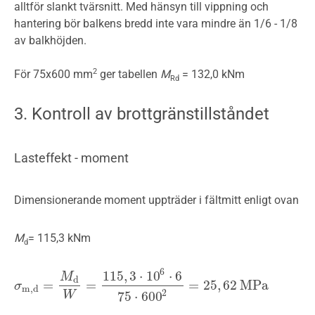
alltför slankt tvärsnitt. Med hänsyn till vippning och
hantering bör balkens bredd inte vara mindre än 1/6 - 1/8
av balkhöjden.
2
För 75x600 mm
ger tabellen
M
= 132,0 kNm
Rd
3. Kontroll av brottgränstillståndet
Lasteffekt - moment
Dimensionerande moment uppträder i fältmitt enligt ovan
M
= 115,3 kNm
d
6
115
,
3
⋅
10
⋅
6
M
d
=
=
=
25
,
62
MPa
σ
σ
m,d
=
M
d
W
=
115
,
3
⋅
10
6
⋅
6
75
⋅
600
2
=
25
,
62
MPa
m,d
2
75
⋅
600
W