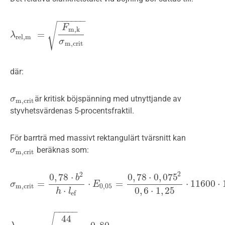
−
−
−
−
−
−
√
F
m,k
=
λ
λ
rel,m
=
F
m,k
σ
m,crit
rel,m
σ
m,crit
där:
är kritisk böjspänning med utnyttjande av
σ
σ
m,crit
m,crit
styvhetsvärdenas 5-procentsfraktil.
För barrträ med massivt rektangulärt tvärsnitt kan
beräknas som:
σ
σ
m,crit
m,crit
2
2
0
,
78
⋅
0
,
78
⋅
0
,
075
b
=
⋅
=
⋅
11600
⋅
σ
σ
m,crit
=
0
,
78
⋅
b
2
h
⋅
l
ef
⋅
E
0,05
E
=
0
,
78
⋅
0
,
075
2
0
,
6
⋅
1
,
25
⋅
11600
⋅
10
6
=
m,crit
0,05
⋅
0
,
6
⋅
1
,
25
h
l
ef
−
−
−
−
−
44