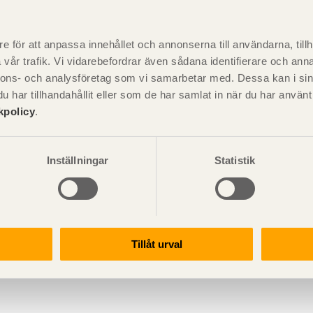
e för att anpassa innehållet och annonserna till användarna, tillh
vår trafik. Vi vidarebefordrar även sådana identifierare och anna
nda bandstroppar undviks kantskador på limträelementet och man
nnons- och analysföretag som vi samarbetar med. Dessa kan i sin
ement bör även kantskydd användas.
har tillhandahållit eller som de har samlat in när du har använ
kpolicy
.
Inställningar
Statistik
Vikter på limträelement
Tillåt urval