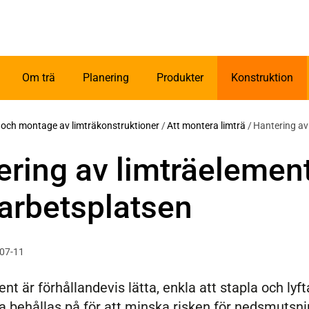
Om trä
Planering
Produkter
Konstruktion
g och montage av limträkonstruktioner
/
Att montera limträ
/
Hantering av
ering av limträelemen
arbetsplatsen
-07-11
t är förhållandevis lätta, enkla att stapla och lyf
ka behållas på för att minska risken för nedsmuts