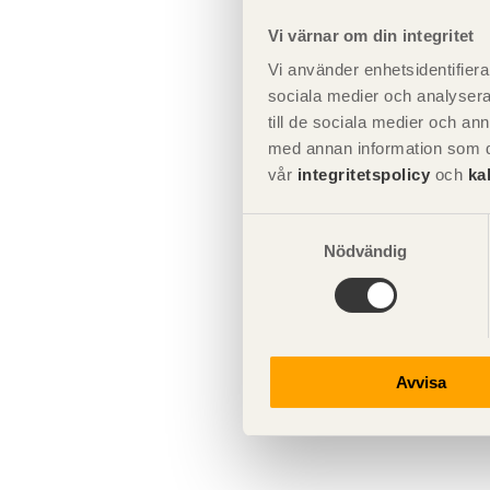
anslutningsdetaljer
Upphandling och montage
dragband och
parallellfackverk
Vi värnar om din integritet
Montage av limträstommar
Utformning av limträdetaljer
Vi använder enhetsidentifierar
Exempel 2: Stabilisering av tak
Egenkontroll av
sociala medier och analysera 
med takplywoodskivor
limträmontage
Limträ och brand
Genom att anvä
till de sociala medier och a
tunga limträel
med annan information som du 
Avslutning av färdigställt
vår
integritetspolicy
och
ka
limträmontage
Se även
Samtyckesval
Ytbehandling av limträ
Nödvändig
1.2.1 
Exempel på montageplaner
för limträstommar
Avvisa