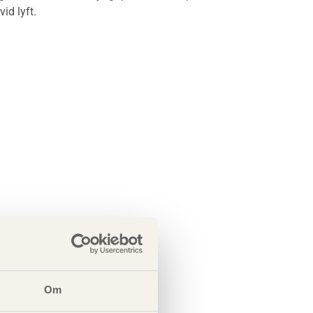
id lyft.
Om