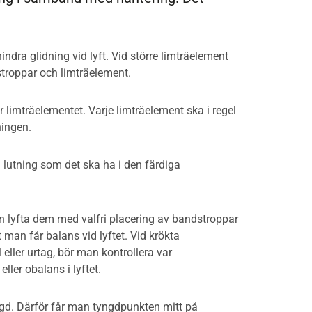
dra glidning vid lyft. Vid större limträelement
troppar och limträelement.
 limträelementet. Varje limträelement ska i regel
ningen.
 lutning som det ska ha i den färdiga
n lyfta dem med valfri placering av bandstroppar
man får balans vid lyftet. Vid krökta
eller urtag, bör man kontrollera var
ller obalans i lyftet.
gd. Därför får man tyngdpunkten mitt på