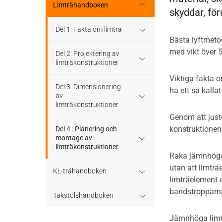
Stomme
Regler och standarder
Limträhandboken
skyddar, fö
Tak
Stomkomplettering
Dimensioneringsgång
Del 1: Fakta om limträ
Bästa lyftmetod
Altaner och balkonger
med vikt över 
Trädäck
Hållfasthet och bärförmåga
Limträ som byggmaterial
Del 2: Projektering av
limträkonstruktioner
Ljudisolering
Bullerskärmar
Hjälpmedel - tabeller
Limträhistoria
Viktiga fakta o
Limträ som
Del 3: Dimensionering
ha ett så kalla
Bullerskärmar
konstruktionsmaterial
av
Träbroar
Bärverk
Fakta om limträ
limträkonstruktioner
Genom att juste
Staket, plank och spaljé
Dimensionering av trä- och
Stabilisering och förband
Projektering
konstruktionen,
limträkonstruktioner
Regler och formler för
Del 4 : Planering och
dimensionering enligt
montage av
Träbroar
Eurokod 5
limträkonstruktioner
Beständighet
Konstruktionssystem för
Raka jämnhöga 
limträ
utan att limträ
KL-trähandboken
Dimensioneringsexempel
Att montera limträ
Beräkningsexempel
limträelement e
Raka balkar och pelare
bandstropparna 
KL-trä som
Takstolshandboken
Projektering av limträstomme
konstruktionsmaterial
med hänsyn till montage
Hål och urtag
Jämnhöga limtr
Bakgrund