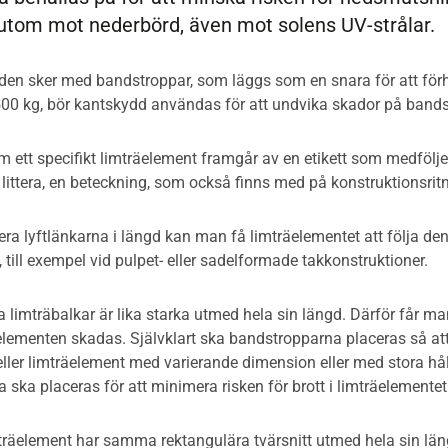
rutom mot nederbörd, även mot solens UV-strålar.
en sker med bandstroppar, som läggs som en snara för att förhin
500 kg, bör kantskydd användas för att undvika skador på bands
m ett specifikt limträelement framgår av en etikett som medföljer
t littera, en beteckning, som också finns med på konstruktionsrit
ra lyftlänkarna i längd kan man få limträelementet att följa den
 till exempel vid pulpet- eller sadelformade takkonstruktioner.
limträbalkar är lika starka utmed hela sin längd. Därför får ma
elementen skadas. Självklart ska bandstropparna placeras så att 
ller limträelement med varierande dimension eller med stora hål 
ska placeras för att minimera risken för brott i limträelementet e
äelement har samma rektangulära tvärsnitt utmed hela sin län