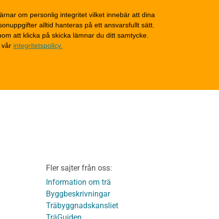
Grunder och bjälklag
d
Fasader och väggar
ärnar om personlig integritet vilket innebär att dina
onuppgifter alltid hanteras på ett ansvarsfullt sätt.
Tak
om att klicka på skicka lämnar du ditt samtycke.
Invändigt underhåll
 vår
integritetspolicy.
Altaner, balkonger och
yttertrappor
Om TräGuiden
Kontakta oss
v
Vi som medverkat till
TräGuiden
ontage av
Friskrivningar
Kakor
Integritetspolicy
material
Fler sajter från oss:
Användbara funktioner
KL-trä
på TräGuiden
Information om trä
Byggbeskrivningar
Träbyggnadskansliet
detaljer
TräGuiden