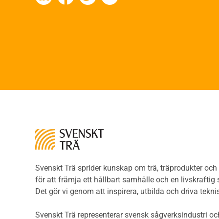
Fing
Värmeisolering och lufttäthet
Limtr
Ljud
Limt
Brandsäkerhet
Faner
Brandsäkerhet
Fane
Byggnadsklasser och
Träpa
verksamhetsklasser
beklä
Brandförlopp i byggnader
Träp
Brandtekniska funktionskrav
bekl
Brandklasser för material och
Träp
konstruktioner
bekl
Träkonstruktioners
Trägo
brandmotstånd
Träg
Detaljlösningar
Träg
Träytors brandegenskaper
Svenskt Trä sprider kunskap om trä, träprodukter oc
Sågat
Tekniska byten med sprinkler
för att främja ett hållbart samhälle och en livskraftig
Såga
Riskvärdering i
Det gör vi genom att inspirera, utbilda och driva tekni
Såga
flervåningsbostadshus
Övrig
Brandstandarder
Svenskt Trä representerar svensk sågverksindustri och