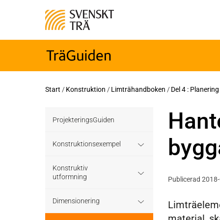
Start
/
Konstruktion
/
Limträhandboken
/
Del 4 : Planerin
Hant
ProjekteringsGuiden
bygg
Konstruktionsexempel
Grundläggning
Konstruktiv
utformning
Publicerad 2018
Bjälklag
Grundläggning
Dimensionering
Limträelemen
Väggar
material, s