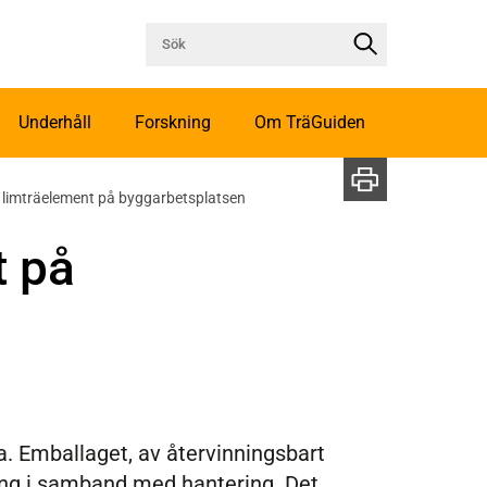
Underhåll
Forskning
Om TräGuiden
 limträelement på byggarbetsplatsen
t på
ta. Emballaget, av återvinningsbart
ning i samband med hantering. Det