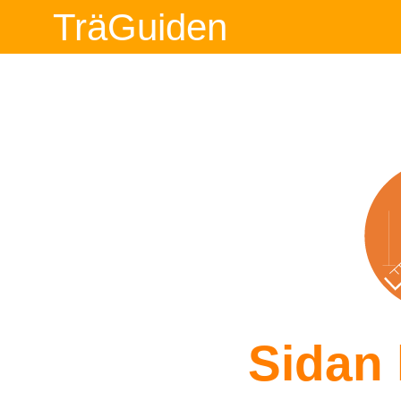
TräGuiden
Sidan 