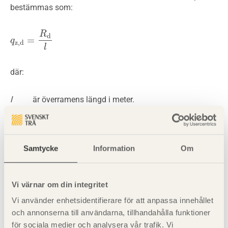
bestämmas som:
R
d
=
q
q
z
,
d
=
R
d
l
z
,
d
l
där:
l
är överramens längd i meter.
R
d är dimensionerande upplagsreaktion.
Samtycke
Information
Om
Totala lasten
q
d som verkar på parallellfackverket
beräknas för de olika lastfallen. Vilka av lastfallen som
vanligtvis är dimensionerande framgår i
avsnitt 5.5.1
.
Vi värnar om din integritet
Vi använder enhetsidentifierare för att anpassa innehållet
Se även
och annonserna till användarna, tillhandahålla funktioner
för sociala medier och analysera vår trafik. Vi