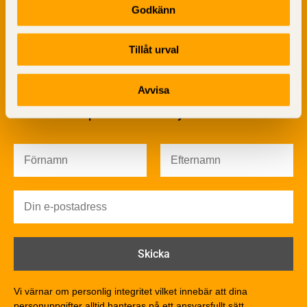
Godkänn
Sågverksprocessen
Träbaserade produkter
Dela på
Tillåt urval
Kemisk behandling
Fakta om Limträ
Byggfysik
Avvisa
Fukt
Prenumerera på TräGuidens nyhetsbrev!
Värmeisolering och lufttäthet
Ljud
Brandsäkerhet
Brandsäkerhet
Byggnadsklasser och verksamhetsklasser
Brandförlopp i byggnader
Brandtekniska funktionskrav
Brandklasser för material och konstruktioner
Träkonstruktioners brandmotstånd
Detaljlösningar
Vi värnar om personlig integritet vilket innebär att dina
Träytors brandegenskaper
personuppgifter alltid hanteras på ett ansvarsfullt sätt.