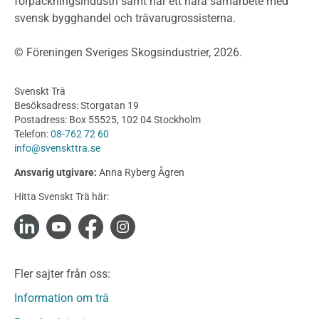
förpackningsindustri samt har ett nära samarbete med
Fasadsystem i skivmaterial
svensk bygghandel och trävarugrossisterna.
Bullerskärmar och andra utomhuskonstruktioner
Träbroar
© Föreningen Sveriges Skogsindustrier, 2026.
Byggnation och utförande
Planering
Svenskt Trä
Utförande
Besöksadress: Storgatan 19
Produkter
Postadress: Box 55525, 102 04 Stockholm
Telefon:
08-762 72 60
Konstruktionsvirke
info@svenskttra.se
Konstruktionsvirke Behandlat
Ansvarig utgivare:
Anna Ryberg Ågren
Konstruktionsvirke Obehandlat
Hitta Svenskt Trä här:
Konstruktionsvirke Fingerskarvat
Konstruktionsvirke Fingerskarvat Obehandlat
Limträ
Limträ Obehandlat
Fler sajter från oss:
Fanerträ
Fanerträ Obehandlat
Information om trä
Träpaneler och utvändigt beklädnadsvirke