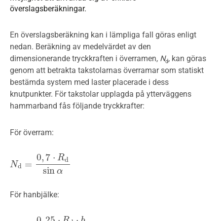
överslagsberäkningar.
En överslagsberäkning kan i lämpliga fall göras enligt
nedan. Beräkning av medelvärdet av den
dimensionerande tryckkraften i överramen,
N
, kan göras
d
genom att betrakta takstolarnas överramar som statiskt
bestämda system med laster placerade i dess
knutpunkter. För takstolar upplagda på ytterväggens
hammarband fås följande tryckkrafter:
För överram:
0
,
7
⋅
R
d
=
N
N
d
=
0
,
7
⋅
R
d
sin
α
d
sin
α
För hanbjälke:
0
,
25
⋅
⋅
R
b