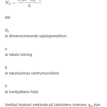
d
=
N
N
d
=
0
,
25
⋅
R
d
⋅
b
h
d
h
där:
R
d
är dimensionerande upplagsreaktion.
α
är takets lutning.
b
är takstolarnas centrumavstånd.
h
är hanbjälkens höjd.
Vertikal linjelast verkande på takstolens överram,
q
kan
z,d