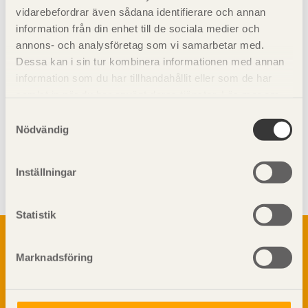
vidarebefordrar även sådana identifierare och annan
5.5.1 Laster
information från din enhet till de sociala medier och
annons- och analysföretag som vi samarbetar med.
Dessa kan i sin tur kombinera informationen med annan
information som du har tillhandahållit eller som de har
samlat in när du har använt deras tjänster. Läs mer om
vår
integritetspolicy
och
kakpolicy
.
Samtyckesval
Nödvändig
Visa sajtkarta
Inställningar
Statistik
Om trä
Materialet trä
Marknadsföring
TräGuiden är den digitala handboken för trä och
Skogsbruk
träbyggande och innehåller information om
Barrträdets uppbyggnad
materialet trä samt instruktioner för byggande
med trä.
Träets egenskaper och kvalitet