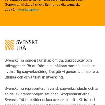
Tekniska byten med sprinkler
Genom att klicka på skicka lämnar du ditt samtycke.
Läs vår
integritetspolicy.
Riskvärdering i flervåningsbostadshus
Brandstandarder
Brandstatistik för flervåningsträhus
Kontroll av utförande
Miljö
Miljöeffekter
LCA
Miljöpolitik och miljömål
Miljödeklarationer och märkning
Svenskt Trä sprider kunskap om trä, träprodukter och
Termer och förkortningar
träbyggande för att främja ett hållbart samhälle och en
livskraftig sågverksnäring. Det gör vi genom att inspirera,
Planering
utbilda och driva teknisk utveckling.
Planera ett träbygge
Klimatkalkylator hallar
Svenskt Trä representerar svensk sågverksindustri och är
Projektering av trähus - generellt
en del av branschorganisationen Skogsindustrierna.
Byggsystem
Svenskt Trä företräder också svensk limträ- , KL-trä- och