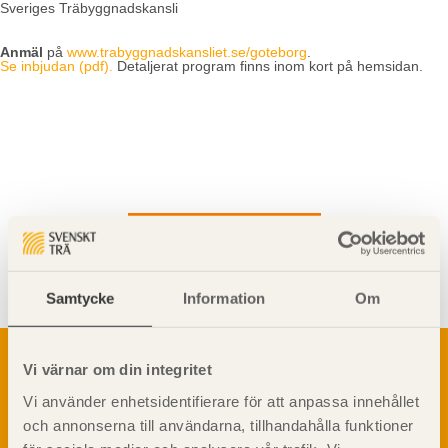
Sveriges Träbyggnadskansli
Anmäl
på
www.trabyggnadskansliet.se/goteborg
.
Se inbjudan (pdf).
Detaljerat program finns inom kort på hemsidan.
Visa sajtkarta
Samtycke
Information
Om
Om trä
Vi värnar om din integritet
Materialet trä
TräGuiden är den digitala handboken för trä och
Vi använder enhetsidentifierare för att anpassa innehållet
Skogsbruk
träbyggande och innehåller information om
och annonserna till användarna, tillhandahålla funktioner
Barrträdets uppbyggnad
materialet trä samt instruktioner för byggande