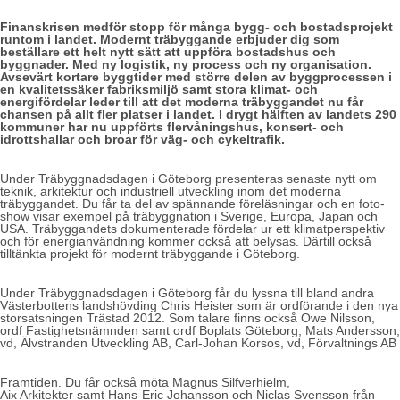
Finanskrisen medför stopp för många bygg- och bostadsprojekt
runtom i landet. Modernt träbyggande erbjuder dig som
beställare ett helt nytt sätt att uppföra bostadshus och
byggnader. Med ny logistik, ny process och ny organisation.
Avsevärt kortare byggtider med större delen av byggprocessen i
en kvalitetssäker fabriksmiljö samt stora klimat- och
energifördelar leder till att det moderna träbyggandet nu får
chansen på allt fler platser i landet. I drygt hälften av landets 290
kommuner har nu uppförts flervåningshus, konsert- och
idrottshallar och broar för väg- och cykeltrafik.
Under Träbyggnadsdagen i Göteborg presenteras senaste nytt om
teknik, arkitektur och industriell utveckling inom det moderna
träbyggandet. Du får ta del av spännande föreläsningar och en foto-
show visar exempel på träbyggnation i Sverige, Europa, Japan och
USA. Träbyggandets dokumenterade fördelar ur ett klimatperspektiv
och för energianvändning kommer också att belysas. Därtill också
tilltänkta projekt för modernt träbyggande i Göteborg.
Under Träbyggnadsdagen i Göteborg får du lyssna till bland andra
Västerbottens landshövding Chris Heister som är ordförande i den nya
storsatsningen Trästad 2012. Som talare finns också Owe Nilsson,
ordf Fastighetsnämnden samt ordf Boplats Göteborg, Mats Andersson,
vd, Älvstranden Utveckling AB, Carl-Johan Korsos, vd, Förvaltnings AB
Framtiden. Du får också möta Magnus Silfverhielm,
Aix Arkitekter samt Hans-Eric Johansson och Niclas Svensson från