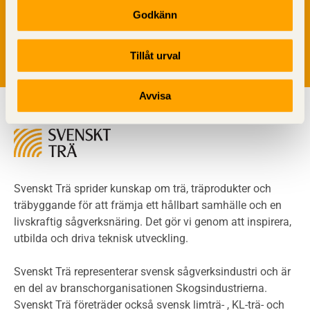
Träytors brandegenskaper
personuppgifter alltid hanteras på ett ansvarsfullt sätt.
Godkänn
Tekniska byten med sprinkler
Genom att klicka på skicka lämnar du ditt samtycke.
Läs vår
integritetspolicy.
Riskvärdering i flervåningsbostadshus
Tillåt urval
Brandstandarder
Brandstatistik för flervåningsträhus
Kontroll av utförande
Avvisa
Miljö
Miljöeffekter
LCA
Miljöpolitik och miljömål
Miljödeklarationer och märkning
Svenskt Trä sprider kunskap om trä, träprodukter och
Termer och förkortningar
träbyggande för att främja ett hållbart samhälle och en
livskraftig sågverksnäring. Det gör vi genom att inspirera,
Planering
utbilda och driva teknisk utveckling.
Planera ett träbygge
Klimatkalkylator hallar
Svenskt Trä representerar svensk sågverksindustri och är
Projektering av trähus - generellt
en del av branschorganisationen Skogsindustrierna.
Byggsystem
Svenskt Trä företräder också svensk limträ- , KL-trä- och