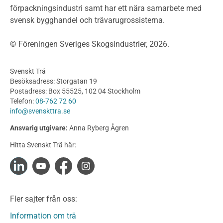
förpackningsindustri samt har ett nära samarbete med
Fasadsystem i skivmaterial
svensk bygghandel och trävarugrossisterna.
Bullerskärmar och andra utomhuskonstruktioner
Träbroar
© Föreningen Sveriges Skogsindustrier, 2026.
Byggnation och utförande
Planering
Svenskt Trä
Utförande
Besöksadress: Storgatan 19
Produkter
Postadress: Box 55525, 102 04 Stockholm
Telefon:
08-762 72 60
Konstruktionsvirke
info@svenskttra.se
Konstruktionsvirke Behandlat
Ansvarig utgivare:
Anna Ryberg Ågren
Konstruktionsvirke Obehandlat
Hitta Svenskt Trä här:
Konstruktionsvirke Fingerskarvat
Konstruktionsvirke Fingerskarvat Obehandlat
Limträ
Limträ Obehandlat
Fler sajter från oss:
Fanerträ
Fanerträ Obehandlat
Information om trä