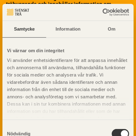
Skogsbruk
träbyggande och innehåller information om
Barrträdets uppbyggnad
materialet trä samt instruktioner för byggande
med trä.
Träets egenskaper och kvalitet
Sågverksprocessen
Samtycke
Information
Om
Träbaserade produkter
Dela på
Kemisk behandling
Fakta om Limträ
Vi värnar om din integritet
Byggfysik
Vi använder enhetsidentifierare för att anpassa innehållet
Fukt
Prenumerera på TräGuidens nyhetsbrev!
och annonserna till användarna, tillhandahålla funktioner
Värmeisolering och lufttäthet
för sociala medier och analysera vår trafik. Vi
Ljud
vidarebefordrar även sådana identifierare och annan
Brandsäkerhet
information från din enhet till de sociala medier och
Brandsäkerhet
annons- och analysföretag som vi samarbetar med.
Byggnadsklasser och verksamhetsklasser
Dessa kan i sin tur kombinera informationen med annan
information som du har tillhandahållit eller som de har
Brandförlopp i byggnader
samlat in när du har använt deras tjänster. Läs mer om
Brandtekniska funktionskrav
vår
integritetspolicy
och
kakpolicy
.
Brandklasser för material och konstruktioner
Samtyckesval
Nödvändig
Träkonstruktioners brandmotstånd