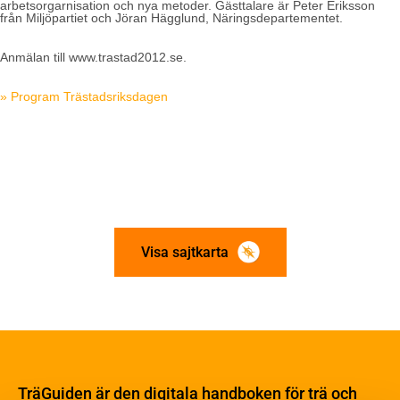
arbetsorgarnisation och nya metoder. Gästtalare är Peter Eriksson
från Miljöpartiet och Jöran Hägglund, Näringsdepartementet.
Anmälan till www.trastad2012.se.
» Program Trästadsriksdagen
Visa sajtkarta
Om trä
Materialet trä
TräGuiden är den digitala handboken för trä och