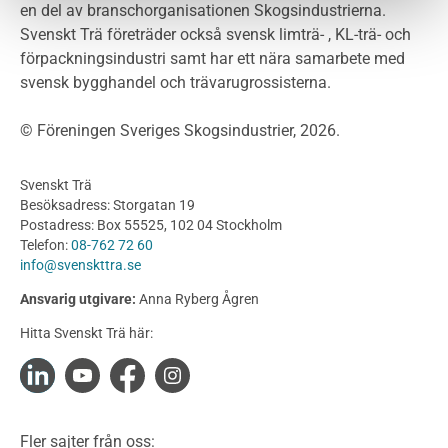
Projektering av trähus - generellt
en del av branschorganisationen Skogsindustrierna.
Byggsystem
Svenskt Trä företräder också svensk limträ- , KL-trä- och
förpackningsindustri samt har ett nära samarbete med
Fasadsystem i skivmaterial
svensk bygghandel och trävarugrossisterna.
Bullerskärmar och andra utomhuskonstruktioner
Träbroar
© Föreningen Sveriges Skogsindustrier, 2026.
Byggnation och utförande
Planering
Svenskt Trä
Utförande
Besöksadress: Storgatan 19
Produkter
Postadress: Box 55525, 102 04 Stockholm
Telefon:
08-762 72 60
Konstruktionsvirke
info@svenskttra.se
Konstruktionsvirke Behandlat
Ansvarig utgivare:
Anna Ryberg Ågren
Konstruktionsvirke Obehandlat
Hitta Svenskt Trä här:
Konstruktionsvirke Fingerskarvat
Konstruktionsvirke Fingerskarvat Obehandlat
Limträ
Limträ Obehandlat
Fler sajter från oss:
Fanerträ